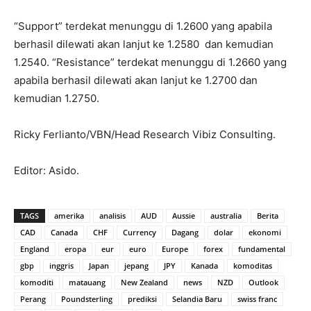
“Support” terdekat menunggu di 1.2600 yang apabila
berhasil dilewati akan lanjut ke 1.2580 dan kemudian
1.2540. “Resistance” terdekat menunggu di 1.2660 yang
apabila berhasil dilewati akan lanjut ke 1.2700 dan
kemudian 1.2750.
Ricky Ferlianto/VBN/Head Research Vibiz Consulting.
Editor: Asido.
TAGS
amerika
analisis
AUD
Aussie
australia
Berita
CAD
Canada
CHF
Currency
Dagang
dolar
ekonomi
England
eropa
eur
euro
Europe
forex
fundamental
gbp
inggris
Japan
jepang
JPY
Kanada
komoditas
komoditi
matauang
New Zealand
news
NZD
Outlook
Perang
Poundsterling
prediksi
Selandia Baru
swiss franc