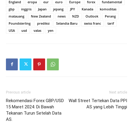
England
eropa
eur
euro
Europe
forex
fundamental
gbp
inggris
Japan
jepang
JPY
Kanada
komoditas
matauang
New Zealand
news
NZD
Outlook
Perang
Poundsterling
prediksi
Selandia Baru
swiss franc
tarif
USA
usd
valas
yen
Previous article
Next article
Rekomendasi Forex GBP/USD
Wall Street Tertekan Data PPI
15 Maret 2024: Di Bawah
AS yang Lebih Tinggi
Tekanan Turun Setelah Data
AS.