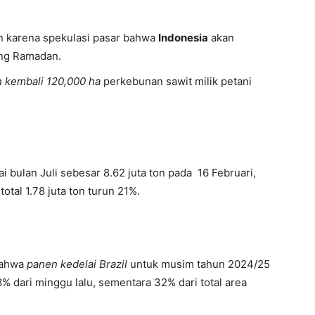
un karena spekulasi pasar bahwa
Indonesia
akan
ng Ramadan.
n
kembali
120,000 ha
perkeb
unan
sawit
milik
petani
 bulan Juli sebesar 8.62 juta ton pada 16 Februari,
total 1.78 juta ton turun 21%.
ahwa
panen kedelai Brazil
untuk musim tahun 2024/25
 dari minggu lalu, sementara 32% dari total area