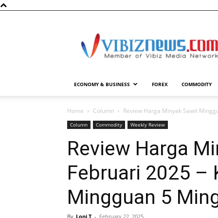
Vibiznews.com
ECONOMY & BUSINESS
FOREX
COMMODITY
Home
Column
Review Harga Minyak Sawit Minggu 
Column
Commodity
Weekly Review
Review Harga Min
Februari 2025 –
Mingguan 5 Ming
By
Loni T
-
February 22, 2025