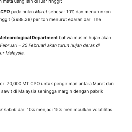
 mata uang lain di luar ringgit
r CPO
pada bulan
Maret
sebesar 10% dan menurunkan
nggit ($988.38) per ton menurut edaran dari The
Meteorological Department
bahwa musim hujan akan
 Februari – 25 Februari akan turun hujan deras di
ur Malaysia.
r 70,000 MT CPO untuk pengiriman antara Maret dan
 sawit di Malaysia sehingga margin dengan pabrik
k nabati
dari 10% menjadi 15% menimbulkan volatilitas