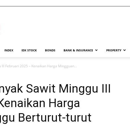
INDEX
IDX STOCK
BONDS
BANK & INSURANCE
PROPERTY
III Februari 2025 – Kenaikan Harga Mingguan...
yak Sawit Minggu III
 Kenaikan Harga
gu Berturut-turut