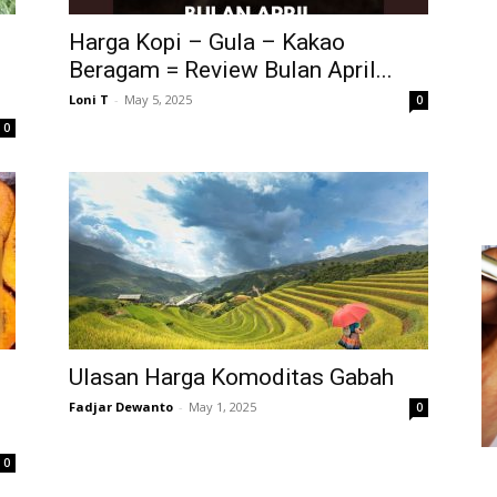
Harga Kopi – Gula – Kakao
Beragam = Review Bulan April...
Loni T
-
May 5, 2025
0
0
Ulasan Harga Komoditas Gabah
Fadjar Dewanto
-
May 1, 2025
0
0