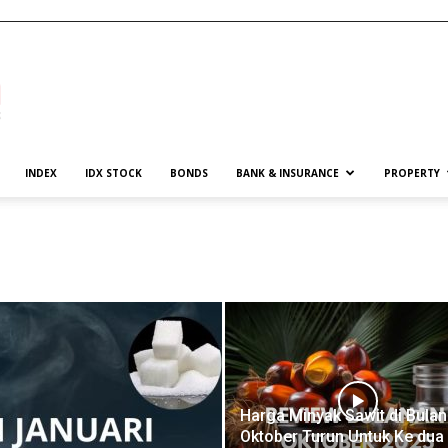
INDEX
IDX STOCK
BONDS
BANK & INSURANCE
PROPERTY
Harga Minyak Sawit di Bulan
Oktober Turun Untuk Ke dua