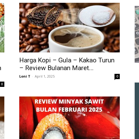
Harga Kopi – Gula – Kakao Turun
n
– Review Bulanan Maret...
Loni T
-
April 1, 2025
0
0