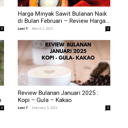
Harga Minyak Sawit Bulanan Naik
di Bulan Februari – Review Harga...
Loni T
-
March 2, 2025
0
0
Review Bulanan Januari 2025 :
n
Kopi – Gula – Kakao
Loni T
-
February 3, 2025
0
0