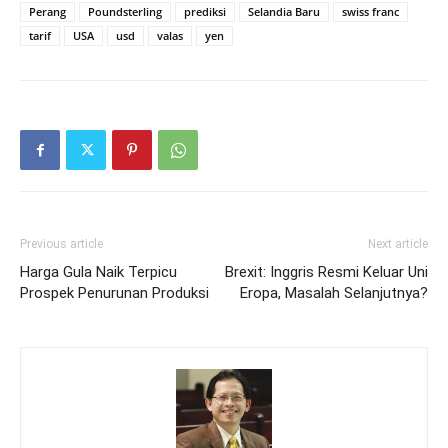
Perang
Poundsterling
prediksi
Selandia Baru
swiss franc
tarif
USA
usd
valas
yen
Previous article
Next article
Harga Gula Naik Terpicu
Brexit: Inggris Resmi Keluar Uni
Prospek Penurunan Produksi
Eropa, Masalah Selanjutnya?