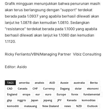
Grafik mingguan menunjukkan bahwa penurunan masih
akan terus berlangsung dengan “support” terdekat
berada pada 1.0937 yang apabila berhasil dilewati akan
lanjut ke 1.0878 dan kemudian 1.0810. Sedangkan
“resistance” terdekat berada pada 1.1000 yang apabila
berhasil dilewati akan lanjut ke 1.1060 dan kemudian
1.1120.
Ricky Ferlianto/VBN/Managing Partner Vibiz Consulting
Editor: Asido
TAGS
amerika
analisis
AUD
Aussie
australia
Berita
CAD
Canada
CHF
Currency
Dagang
dolar
ekonomi
England
eropa
eur
euro
Europe
forex
fundamental
gbp
inggris
Japan
jepang
JPY
Kanada
komoditas
komoditi
matauang
New Zealand
news
NZD
Outlook