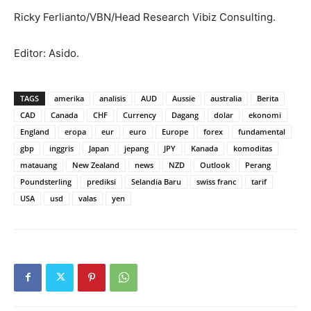
Ricky Ferlianto/VBN/Head Research Vibiz Consulting.
Editor: Asido.
TAGS
amerika
analisis
AUD
Aussie
australia
Berita
CAD
Canada
CHF
Currency
Dagang
dolar
ekonomi
England
eropa
eur
euro
Europe
forex
fundamental
gbp
inggris
Japan
jepang
JPY
Kanada
komoditas
matauang
New Zealand
news
NZD
Outlook
Perang
Poundsterling
prediksi
Selandia Baru
swiss franc
tarif
USA
usd
valas
yen