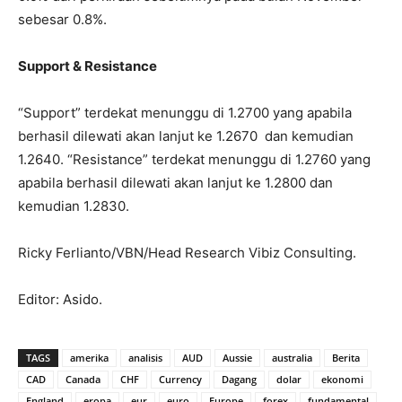
sebesar 0.8%.
Support & Resistance
“Support” terdekat menunggu di 1.2700 yang apabila
berhasil dilewati akan lanjut ke 1.2670 dan kemudian
1.2640. “Resistance” terdekat menunggu di 1.2760 yang
apabila berhasil dilewati akan lanjut ke 1.2800 dan
kemudian 1.2830.
Ricky Ferlianto/VBN/Head Research Vibiz Consulting.
Editor: Asido.
TAGS
amerika
analisis
AUD
Aussie
australia
Berita
CAD
Canada
CHF
Currency
Dagang
dolar
ekonomi
England
eropa
eur
euro
Europe
forex
fundamental