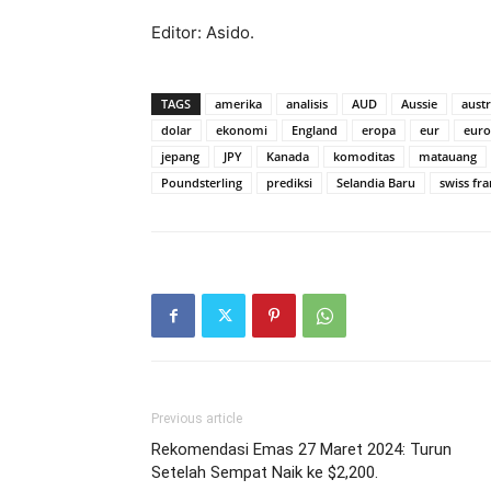
Editor: Asido.
TAGS
amerika
analisis
AUD
Aussie
austr
dolar
ekonomi
England
eropa
eur
euro
jepang
JPY
Kanada
komoditas
matauang
Poundsterling
prediksi
Selandia Baru
swiss fra
Previous article
Rekomendasi Emas 27 Maret 2024: Turun
Setelah Sempat Naik ke $2,200.