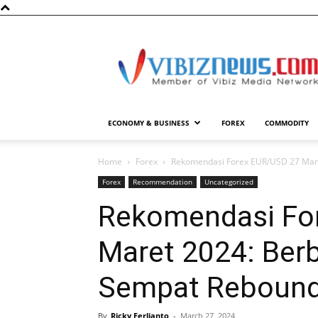
Vibiznews.com
ECONOMY & BUSINESS
FOREX
COMMODITY
Home
Forex
Rekomendasi Forex EUR/USD 27 Mare
Forex
Recommendation
Uncategorized
Rekomendasi Fo
Maret 2024: Berb
Sempat Reboun
By
Ricky Ferlianto
-
March 27, 2024