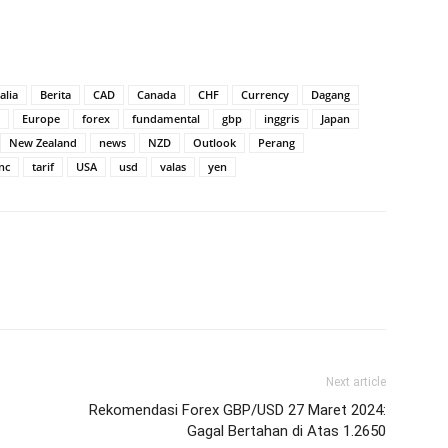
alia
Berita
CAD
Canada
CHF
Currency
Dagang
Europe
forex
fundamental
gbp
inggris
Japan
New Zealand
news
NZD
Outlook
Perang
nc
tarif
USA
usd
valas
yen
Next article
Rekomendasi Forex GBP/USD 27 Maret 2024:
Gagal Bertahan di Atas 1.2650