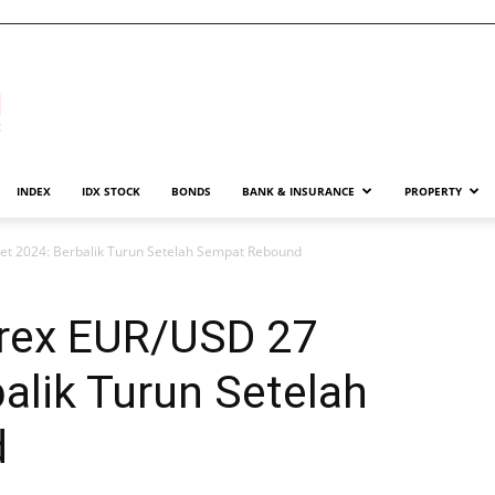
INDEX
IDX STOCK
BONDS
BANK & INSURANCE
PROPERTY
t 2024: Berbalik Turun Setelah Sempat Rebound
rex EUR/USD 27
alik Turun Setelah
d