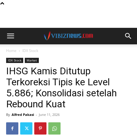
Home
IDX Stock
IDX Stock
Market
IHSG Kamis Ditutup
Terkoreksi Tipis ke Level
5.886; Konsolidasi setelah
Rebound Kuat
By
Alfred Pakasi
-
June 11, 2026