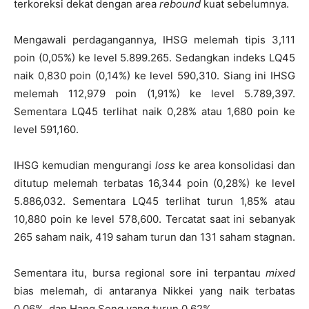
terkoreksi dekat dengan area
rebound
kuat sebelumnya.
Mengawali perdagangannya, IHSG melemah tipis 3,111
poin (0,05%) ke level 5.899.265. Sedangkan indeks LQ45
naik 0,830 poin (0,14%) ke level 590,310. Siang ini IHSG
melemah 112,979 poin (1,91%) ke level 5.789,397.
Sementara LQ45 terlihat naik 0,28% atau 1,680 poin ke
level 591,160.
IHSG kemudian mengurangi
loss
ke area konsolidasi dan
ditutup melemah terbatas 16,344 poin (0,28%) ke level
5.886,032. Sementara LQ45 terlihat turun 1,85% atau
10,880 poin ke level 578,600. Tercatat saat ini sebanyak
265 saham naik, 419 saham turun dan 131 saham stagnan.
Sementara itu, bursa regional sore ini terpantau
mixed
bias melemah, di antaranya Nikkei yang naik terbatas
0,06%, dan Hang Seng yang turun 0,62%.