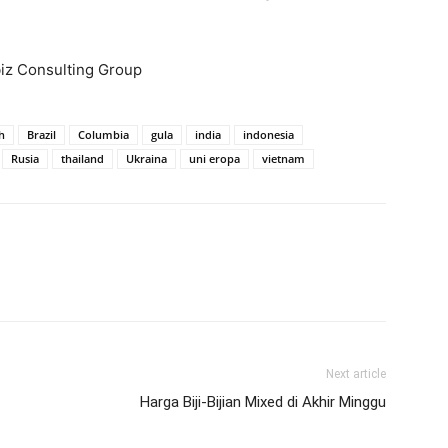
biz Consulting Group
h
Brazil
Columbia
gula
india
indonesia
Rusia
thailand
Ukraina
uni eropa
vietnam
Next article
Harga Biji-Bijian Mixed di Akhir Minggu