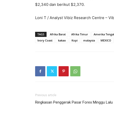
$2,340 dan berikut $2,370.
Loni T / Analyst Vibiz Research Centre – Vi
TAGS
Afrika Barat
Afrika Timur
Amerika Tenga
Ivory Coast
kakao
Kopi
malaysia
MEXICO
Previous article
Ringkasan Penggerak Pasar Forex Minggu Lalu