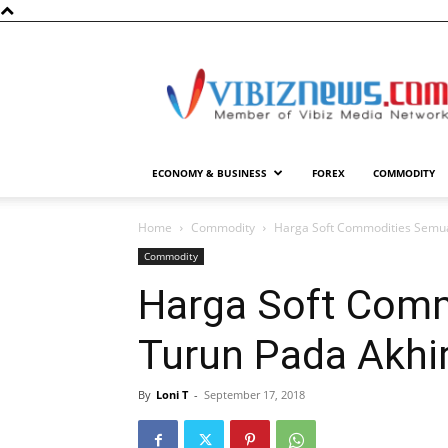
Vibiznews.com
ECONOMY & BUSINESS
FOREX
COMMODITY
Home
Commodity
Harga Soft Commodities Semua
Commodity
Harga Soft Com
Turun Pada Akhi
By
Loni T
-
September 17, 2018