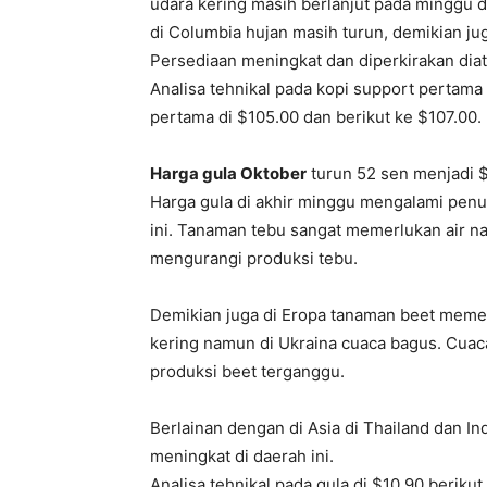
udara kering masih berlanjut pada minggu 
di Columbia hujan masih turun, demikian ju
Persediaan meningkat dan diperkirakan diat
Analisa tehnikal pada kopi support pertama
pertama di $105.00 dan berikut ke $107.00.
Harga gula Oktober
turun 52 sen menjadi $
Harga gula di akhir minggu mengalami penu
ini. Tanaman tebu sangat memerlukan air na
mengurangi produksi tebu.
Demikian juga di Eropa tanaman beet memer
kering namun di Ukraina cuaca bagus. Cuac
produksi beet terganggu.
Berlainan dengan di Asia di Thailand dan I
meningkat di daerah ini.
Analisa tehnikal pada gula di $10.90 berikut