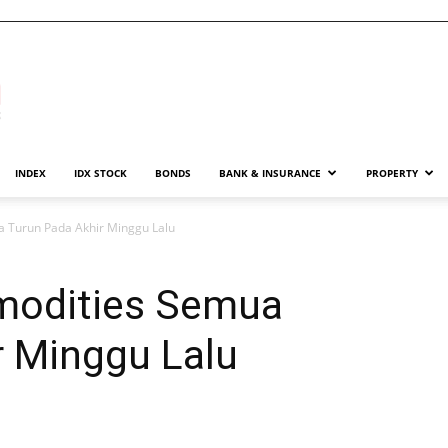
INDEX
IDX STOCK
BONDS
BANK & INSURANCE
PROPERTY
 Turun Pada Akhir Minggu Lalu
modities Semua
r Minggu Lalu