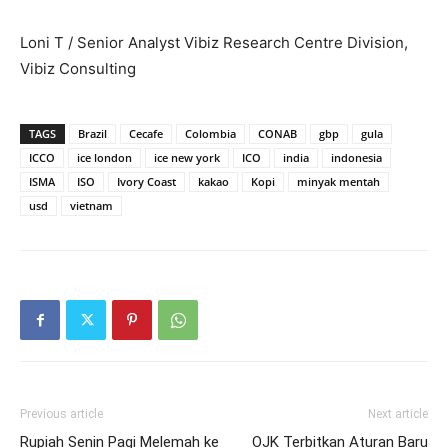
Loni T / Senior Analyst Vibiz Research Centre Division,
Vibiz Consulting
TAGS
Brazil
Cecafe
Colombia
CONAB
gbp
gula
ICCO
ice london
ice new york
ICO
india
indonesia
ISMA
ISO
Ivory Coast
kakao
Kopi
minyak mentah
usd
vietnam
Previous article
Next article
Rupiah Senin Pagi Melemah ke
OJK Terbitkan Aturan Baru