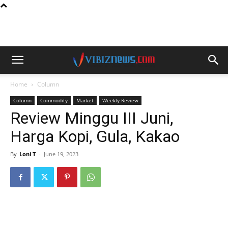
Home
Column
Column
Commodity
Market
Weekly Review
Review Minggu III Juni,
Harga Kopi, Gula, Kakao
By
Loni T
-
June 19, 2023