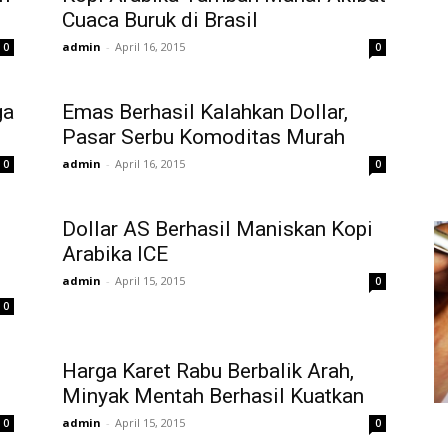
Cuaca Buruk di Brasil
admin
-
April 16, 2015
0
0
ga
Emas Berhasil Kalahkan Dollar,
Pasar Serbu Komoditas Murah
admin
-
April 16, 2015
0
0
Dollar AS Berhasil Maniskan Kopi
Arabika ICE
admin
-
April 15, 2015
0
0
Harga Karet Rabu Berbalik Arah,
Minyak Mentah Berhasil Kuatkan
admin
-
April 15, 2015
0
0