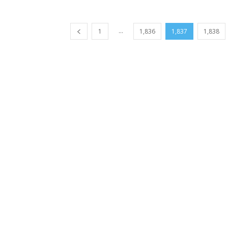
...
1
1,836
1,837
1,838