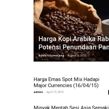
Harga Kopi Arabika Rab
Potensi Penundaan Pa
Asido Situmorang
-
August 5, 2026
Harga Emas Spot Mix Hadapi
Major Currencies (16/04/15)
admin
-
April 17, 2015
Minyak Mentah Sesi Asia Semaki