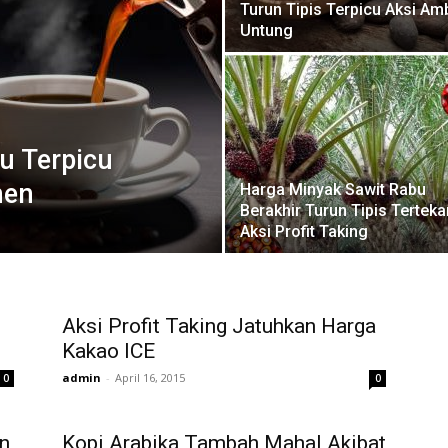
Turun Tipis Terpicu Aksi Amb
Untung
u Terpicu
nen
Harga Minyak Sawit Rabu
Berakhir Turun Tipis Terteka
Aksi Profit Taking
Aksi Profit Taking Jatuhkan Harga
Kakao ICE
admin
-
April 16, 2015
0
0
n
Kopi Arabika Tambah Mahal Akibat